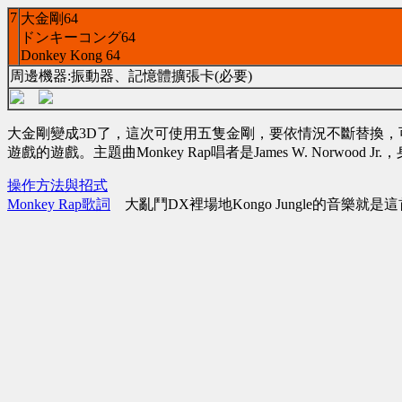
7
大金剛64
ドンキーコング64
Donkey Kong 64
周邊機器:振動器、記憶體擴張卡(必要)
大金剛變成3D了，這次可使用五隻金剛，要依情況不斷替換
遊戲的遊戲。主題曲Monkey Rap唱者是James W. Norwood J
操作方法與招式
Monkey Rap歌詞
大亂鬥DX裡場地Kongo Jungle的音樂就是